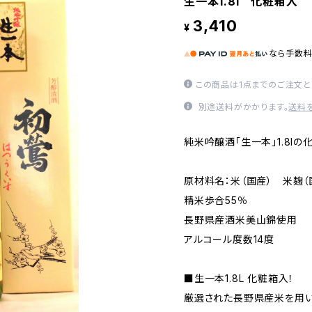
生一本1.8l 化粧箱入
3,410
¥
なら
手数
この商品は1点までのご注文と
別途送料がかかります。
送料
純米吟醸酒「生一本」1.8lの
原材料名：米（国産） 米麹（
精米歩合55％
長野県産酒米美山錦使用
アルコール度数14度
■生一本1.8L 化粧箱入！
厳選された長野県産米を用い