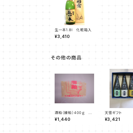
生一本1.8l 化粧箱入
¥3,410
その他の商品
酒粕（練粕）400ｇ 5
天雪ギフト
個入り
¥1,440
¥3,421