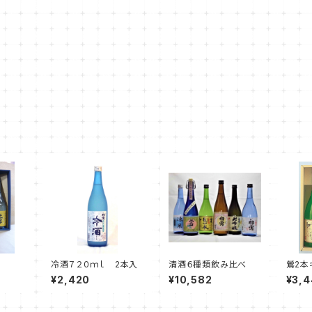
冷酒７２０ｍｌ 2本入
清酒６種類飲み比べ
鶯2本
¥2,420
¥10,582
¥3,4