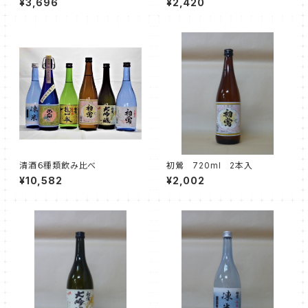
¥3,696
¥2,420
清酒６種類飲み比べ
初鶯 720ml 2本入
¥10,582
¥2,002