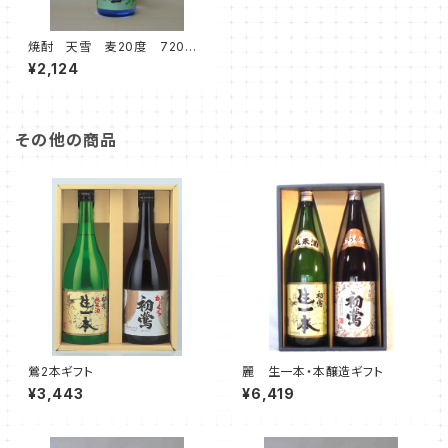
焼酎 天雪 麦20度 720ml
2本入
¥2,124
その他の商品
鶯2本ギフト
麗 生一本・本醸造ギフト
¥3,443
¥6,419