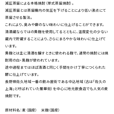
減圧蒸留による本格焼酎（単式蒸留焼酎）。
減圧蒸留とは蒸留機内の気圧を下げることにより低い沸点にて
蒸留させる製法。
これにより、臭みや癖のない味わいに仕上げることができます。
清酒蔵ならではの黄麹を使用してるとともに、温度変化の少ない
蔵内で貯蔵することにより、さらにまろやかな味わいに仕上げて
います。
黄麹とは主に清酒を醸すときに使われる麹で、通常の焼酎には焼
酎用の白・黒麹が使われています。
途中過程まではほぼ清酒と同じく手間をかけ丁寧につくられた
醪に仕上げています。
長野県佐久地域一番の飲み屋街である中込地域（古は「佐久の
上海」と呼ばれていた繁華街）を中心に地元飲食店でも人気の麦
焼酎です。
原材料名：麦（国産） 米麹（国産）